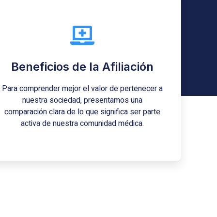
Fortalezcamos juntos
nuestra especialidad
Forma parte de S.C.A. Regional Casanare y
Beneficios de la Afiliación
juntos podemos elevar los estándares de
nuestra práctica, proteger nuestros derechos y
Para comprender mejor el valor de pertenecer a
contribuir significativamente a la salud de
nuestra región.
nuestra sociedad, presentamos una
comparación clara de lo que significa ser parte
Consulte Aquí
activa de nuestra comunidad médica.