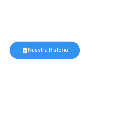
Representamos a los Anestesiólogos afiliados
de Casanare en torno a temas relacionados co
médica continuada.
Nuestra Historia