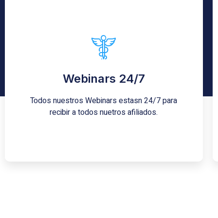
Revise la agenda
Consulte regularmente esta página o revise su
correo electrónico para conocer la programación
Webinars 24/7
mensual de la Sociedad.
Todos nuestros Webinars estasn 24/7 para
Consulte Aquí
recibir a todos nuetros afiliados.