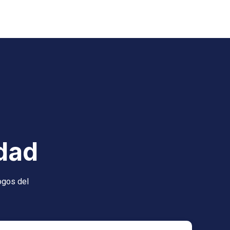
dad
ogos del