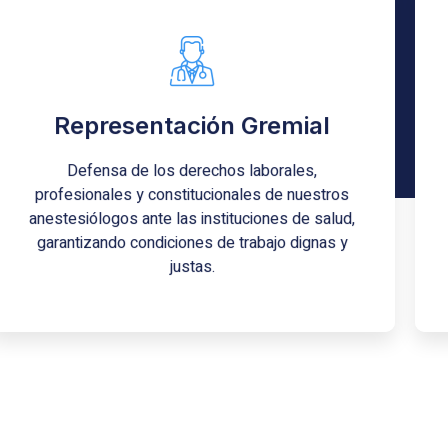
Desarrollo Ético y Científico
Representación Gremial
Promoción de la investigación local y la
aplicación rigurosa de protocolos basados en la
evidencia científica para una práctica clínica
Defensa de los derechos laborales,
impecable.
profesionales y constitucionales de nuestros
anestesiólogos ante las instituciones de salud,
Síguenos en Instagram
garantizando condiciones de trabajo dignas y
justas.